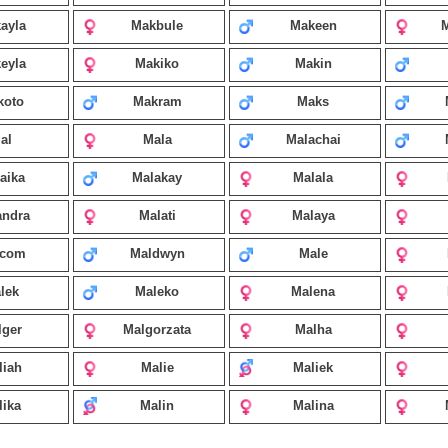
ayla
Makbule
Makeen
eyla
Makiko
Makin
koto
Makram
Maks
al
Mala
Malachai
aika
Malakay
Malala
andra
Malati
Malaya
lcom
Maldwyn
Male
lek
Maleko
Malena
lger
Malgorzata
Malha
liah
Malie
Maliek
lika
Malin
Malina