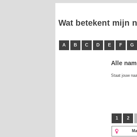
Wat betekent mijn
A
B
C
D
E
F
G
Alle nam
Staat jouw naa
1
2
Ma