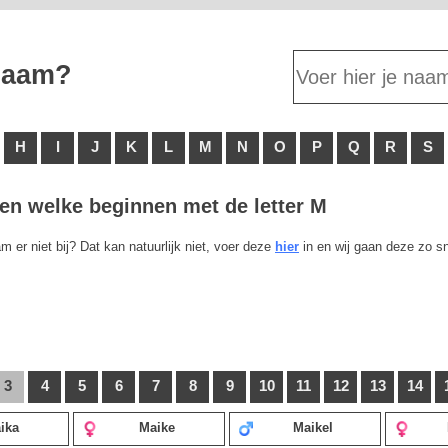
 naam?
H
I
J
K
L
M
N
O
P
Q
R
S
en welke beginnen met de letter M
m er niet bij? Dat kan natuurlijk niet, voer deze
hier
in en wij gaan deze zo s
3
4
5
6
7
8
9
10
11
12
13
14
ika
Maike
Maikel