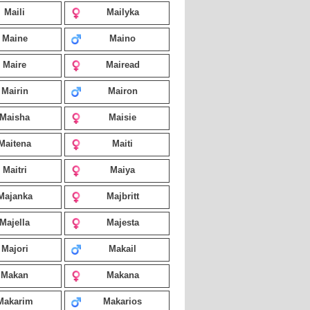
Maili
Mailyka
Maine
Maino
Maire
Mairead
Mairin
Mairon
Maisha
Maisie
Maitena
Maiti
Maitri
Maiya
Majanka
Majbritt
Majella
Majesta
Majori
Makail
Makan
Makana
Makarim
Makarios