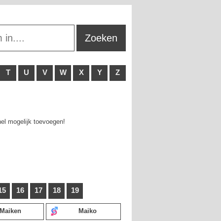
T
U
V
W
X
Y
Z
nel mogelijk toevoegen!
15
16
17
18
19
Maiken
Maiko