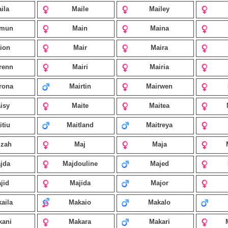
ila
Maile
Mailey
imun
Main
Maina
ion
Mair
Maira
renn
Mairi
Mairia
rona
Mairtin
Mairwen
isy
Maite
Maitea
itiu
Maitland
Maitreya
izah
Maj
Maja
jda
Majdouline
Majed
jid
Majida
Major
aila
Makaio
Makalo
kani
Makara
Makari