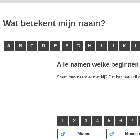
Wat betekent mijn naam?
A
B
C
D
E
F
G
H
I
J
K
L
Alle namen welke beginnen 
Staat jouw naam er niet bij? Dat kan natuurlij
1
2
3
4
5
6
7
Moene
Moesen