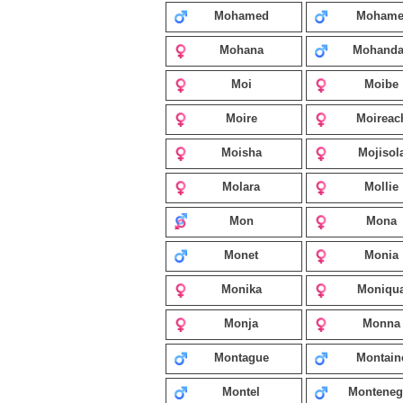
Mohamed
Mohame
Mohana
Mohanda
Moi
Moibe
Moire
Moireac
Moisha
Mojisol
Molara
Mollie
Mon
Mona
Monet
Monia
Monika
Moniqu
Monja
Monna
Montague
Montain
Montel
Monteneg