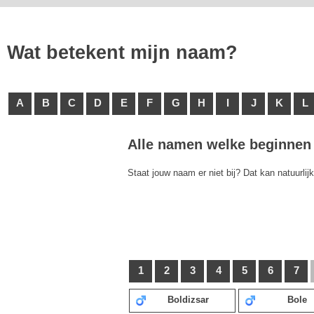
Wat betekent mijn naam?
A
B
C
D
E
F
G
H
I
J
K
L
Alle namen welke beginnen 
Staat jouw naam er niet bij? Dat kan natuurlij
1
2
3
4
5
6
7
Boldizsar
Bole