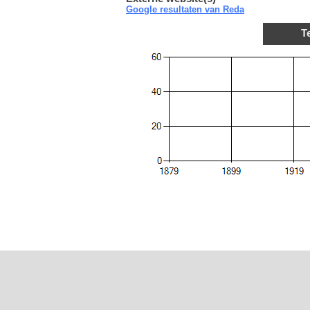
Google resultaten van Reda
T