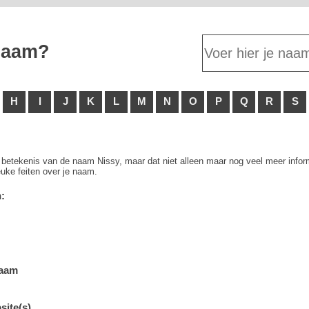
 naam?
H
I
J
K
L
M
N
O
P
Q
R
S
e betekenis van de naam Nissy, maar dat niet alleen maar nog veel meer inform
uke feiten over je naam.
:
naam
site(s)