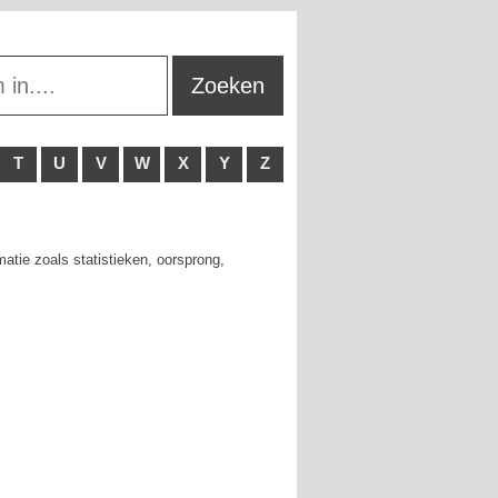
T
U
V
W
X
Y
Z
atie zoals statistieken, oorsprong,