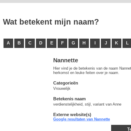
Wat betekent mijn naam?
A
B
C
D
E
F
G
H
I
J
K
L
Nannette
Hier vind je de betekenis van de naam Nannett
herkomst en leuke feiten over je naam.
Categorieën
Vrouwelijk
Betekenis naam
verdienstelijkheid, stijl, variant van Anne
Externe website(s)
Google resultaten van Nannette
T