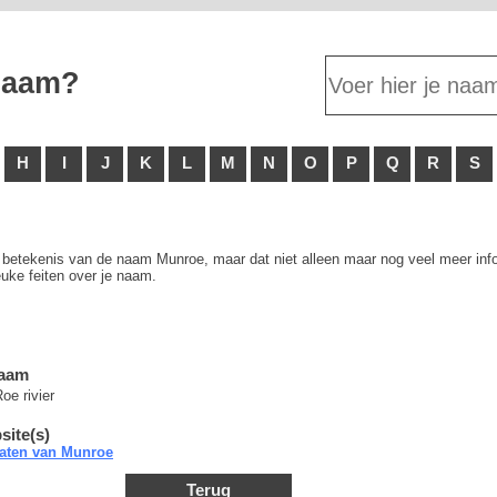
 naam?
H
I
J
K
L
M
N
O
P
Q
R
S
e betekenis van de naam Munroe, maar dat niet alleen maar nog veel meer info
uke feiten over je naam.
naam
oe rivier
site(s)
taten van Munroe
Terug