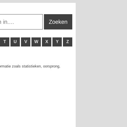
T
U
V
W
X
Y
Z
rmatie zoals statistieken, oorsprong,