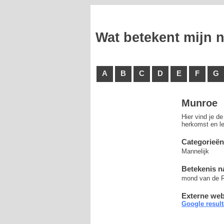
Wat betekent mijn
A
B
C
D
E
F
G
Munroe
Hier vind je d
herkomst en le
Categorieën
Mannelijk
Betekenis 
mond van de R
Externe web
Google resul