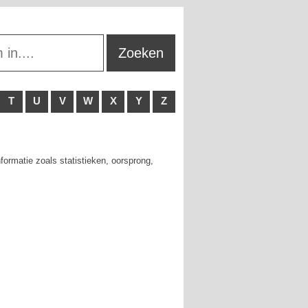
T
U
V
W
X
Y
Z
formatie zoals statistieken, oorsprong,