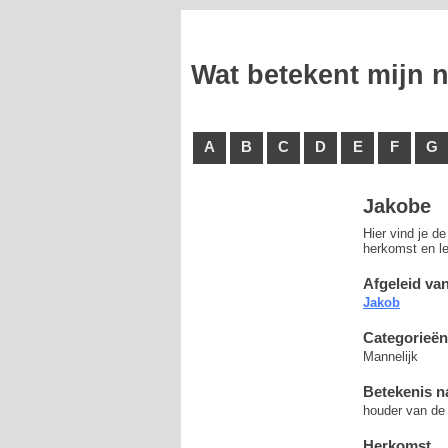
Wat betekent mijn
A
B
C
D
E
F
G
Jakobe
Hier vind je d
herkomst en le
Afgeleid van
Jakob
Categorieën
Mannelijk
Betekenis 
houder van de
Herkomst