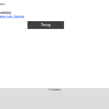
ieks
site(s)
taten van Jakobe
Terug
© Databot