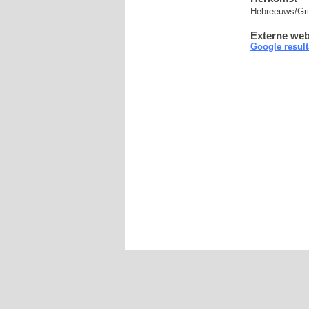
Hebreeuws/Gr
Externe web
Google resul