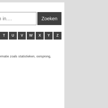
T
U
V
W
X
Y
Z
rmatie zoals statistieken, oorsprong,