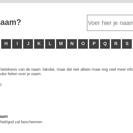
 naam?
H
I
J
K
L
M
N
O
P
Q
R
S
e betekenis van de naam Jakobe, maar dat niet alleen maar nog veel meer info
uke feiten over je naam.
:
naam
 hiel/god zal beschermen