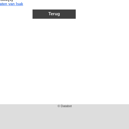
aten van Isak
Terug
© Databot