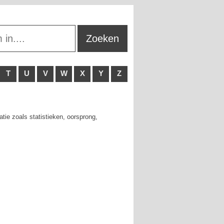
T
U
V
W
X
Y
Z
tie zoals statistieken, oorsprong,