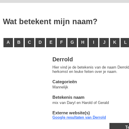
Wat betekent mijn naam?
A
B
C
D
E
F
G
H
I
J
K
L
Derrold
Hier vind je de betekenis van de naam Derrold
herkomst en leuke feiten over je naam.
Categorieën
Mannelijk
Betekenis naam
mix van Daryl en Harold of Gerald
Externe website(s)
Google resultaten van Derrold
T