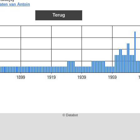
aten van Antoin
Terug
© Databot